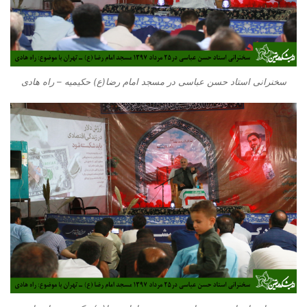
سخنرانی استاد حسن عباسی در مسجد امام رضا(ع) حکیمیه – راه هادی