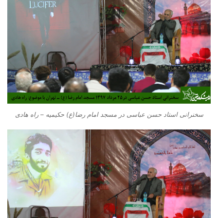
سخنرانی استاد حسن عباسی در مسجد امام رضا(ع) حکیمیه – راه هادی