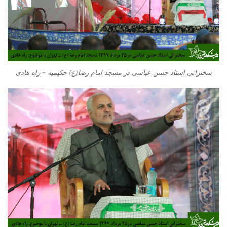
سخنرانی استاد حسن عباسی در مسجد امام رضا(ع) حکیمیه – راه هادی