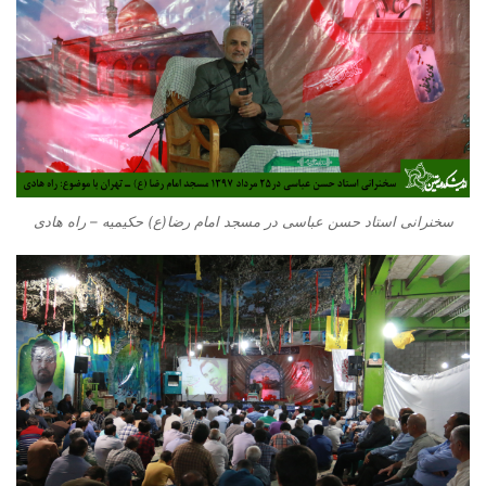
سخنرانی استاد حسن عباسی در مسجد امام رضا(ع) حکیمیه – راه هادی