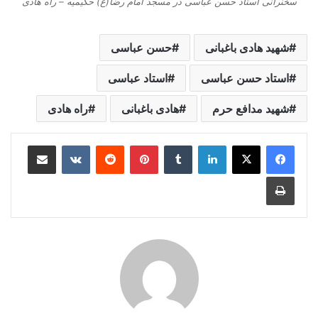
سخنرانی استاد حسن عباسی در مسجد امام رضا(ع) حکیمیه – راه هادی
شهید هادی باغبانی
حسن عباسی
استاد حسن عباسی
استاد عباسی
شهید مدافع حرم
هادی باغبانی
راه هادی
لینکدین
‫تامبلر
‫پین‌ترست
‫رددیت
‫VKontakte
اشتراک گذاری از طریق ایمیل
چاپ