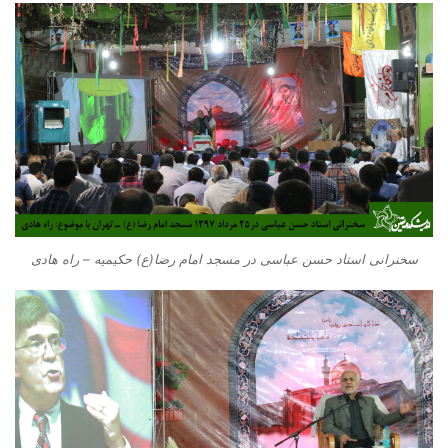
سخنرانی استاد حسن عباسی در مسجد امام رضا(ع) حکیمیه – راه هادی