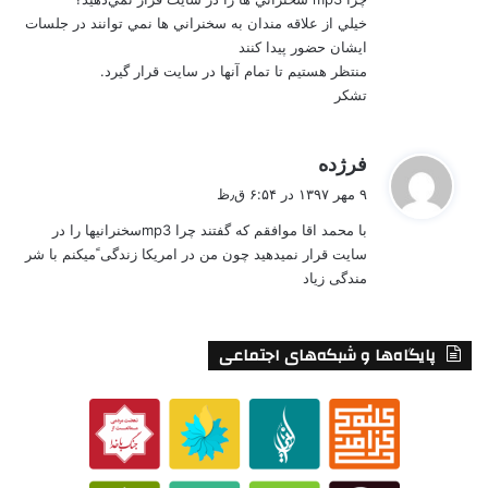
خيلي از علاقه مندان به سخنراني ها نمي توانند در جلسات
ايشان حضور پيدا كنند
منتظر هستيم تا تمام آنها در سايت قرار گيرد.
تشكر
گ
فرژده
ف
۹ مهر ۱۳۹۷ در ۶:۵۴ ق٫ظ
ت
با محمد اقا موافقم که گفتند چرا mp3سخنرانیها را در
:
سایت قرار نمیدهید چون من در امریکا زندگی ًمیکنم با شر
مندگی زیاد
پایگاه‌ها و شبکه‌های اجتماعی