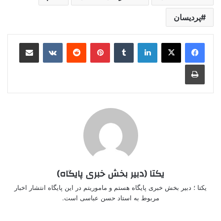
پردیسان
لینکدین
‫تامبلر
‫پین‌ترست
‫رددیت
‫VKontakte
اشتراک گذاری از طریق ایمیل
چاپ
یکتا (دبیر بخش خبری پایگاه)
یکتا ؛ دبیر بخش خبری پایگاه هستم و ماموریتم در این پایگاه انتشار اخبار
مربوط به استاد حسن عباسی است.