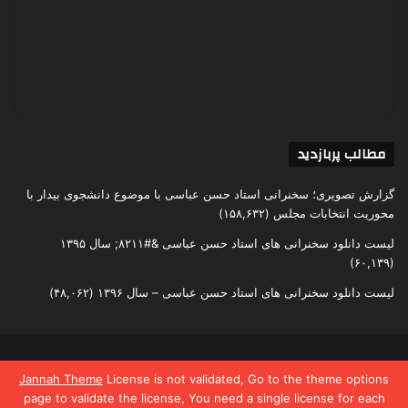
مطالب پربازدید
گزارش تصویری؛ سخنرانی استاد حسن عباسی با موضوع دانشجوی بیدار با
محوریت انتخابات مجلس
(۱۵۸,۶۳۲)
لیست دانلود سخنرانی های استاد حسن عباسی &#۸۲۱۱; سال ۱۳۹۵
(۶۰,۱۳۹)
لیست دانلود سخنرانی های استاد حسن عباسی – سال ۱۳۹۶
(۴۸,۰۶۲)
تمامی حقوق متعلق به اندیشکده یقین است
Jannah Theme
License is not validated, Go to the theme options
page to validate the license, You need a single license for each