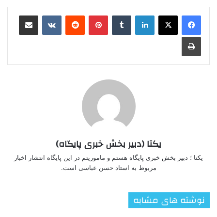
لینکدین
‫تامبلر
‫پین‌ترست
‫رددیت
‫VKontakte
اشتراک گذاری از طریق ایمیل
چاپ
یکتا (دبیر بخش خبری پایگاه)
یکتا ؛ دبیر بخش خبری پایگاه هستم و ماموریتم در این پایگاه انتشار اخبار
مربوط به استاد حسن عباسی است.
نوشته های مشابه