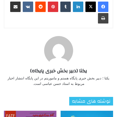
لینکدین
‫تامبلر
‫پین‌ترست
‫رددیت
‫VKontakte
اشتراک گذاری از طریق ایمیل
چاپ
یکتا (دبیر بخش خبری پایگاه)
یکتا ؛ دبیر بخش خبری پایگاه هستم و ماموریتم در این پایگاه انتشار اخبار
مربوط به استاد حسن عباسی است.
نوشته های مشابه