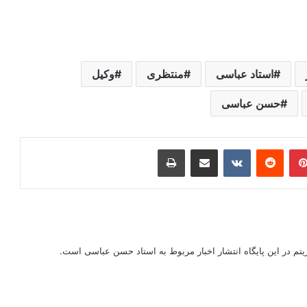
استاد عباسی
منتظری
وکیل
حسن عباسی
ر
‫پین‌ترست
‫رددیت
‫VKontakte
اشتراک گذاری از طریق ایمیل
چاپ
ریتم در این پایگاه انتشار اخبار مربوط به استاد حسن عباسی است.