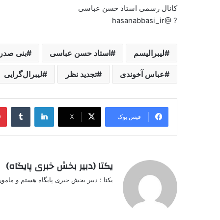
کانال رسمی استاد حسن عباسی
? @hasanabbasi_ir
لیبرالیسم
استاد حسن عباسی
بنی صدر
عباس آخوندی
تجدید نظر
لیبرال‌گرایی
لینکدین
‫تامبل
فیس بوک
X
یکتا (دبیر بخش خبری پایگاه)
یکتا ؛ دبیر بخش خبری پایگاه هستم و مامو