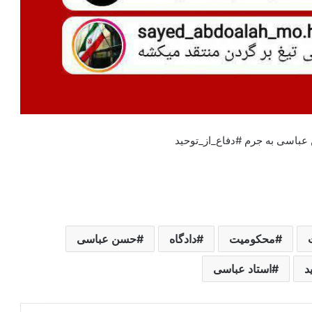
عباسی به جرم #دفاع_از_توحید
محکومیت
دادگاه
حسن عباسی
د
استاد عباسی