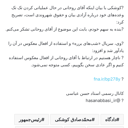
?کوشکی با بیان اینکه آقای روحانی در حال عملیاتی کردن تک تک
وعده‌های خود درباره آزادی بیان و حقوق شهروندی است، تصریح
کرد:
?بنده به سهم خودم، بابت این موضوع از آقای روحانی تشکر می‌کنم.
?وی، سریال «شب‌های برره» و استفاده از افعال معکوس در آن را
یادآور شد و افزود:
? ناچار هستیم در ارتباط با آقای روحانی از افعال معکوس استفاده
کنیم و اگر عادی سخن بگوییم، کسی متوجه نمی‌شود.
fna.ir/bp278y
?
کانال رسمی استاد حسن عباسی
? @hasanabbasi_ir
دادگاه
محمّدصادق کوشکی
رئیس‌جمهور