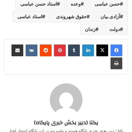
حسن عباسی
وعده
استاد حسن عباسی
آزادی بیان
حقوق شهروندی
استاد عباسی
دولت
زندان
لینکدین
‫تامبلر
‫پین‌ترست
‫رددیت
‫VKontakte
اشتراک گذاری از طریق ایمیل
چاپ
یکتا (دبیر بخش خبری پایگاه)
یکتا ؛ دبیر بخش خبری پایگاه هستم و ماموریتم در این پایگاه انتشار اخبار