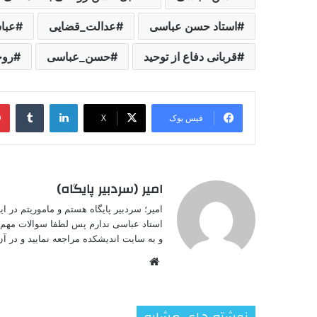
استاد حسن عباسی
عدالت_قضایی
عبا
قربانی دفاع از توحید
حسن_عباسی‌
روح
لینکدین
‫تامبل
فیس بوک
X
امیر (سردبیر پایگاه)
امیر؛ سردبیر پایگاه هستم و ماموریتم در 
استاد عباسی ندارم پس لطفا سوالات مهم خ
و به سایت اندیشکده مراجعه نمایید و در آن 
وبسایت