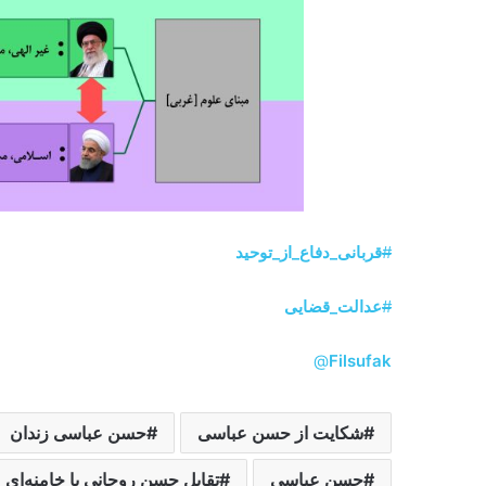
#
قربانی_دفاع_از_توحید
#
عدالت_قضایی
@
Filsufak
شکایت از حسن عباسی
حسن عباسی زندان
حسن عباسی
تقابل حسن روحانی با خامنه‌ای