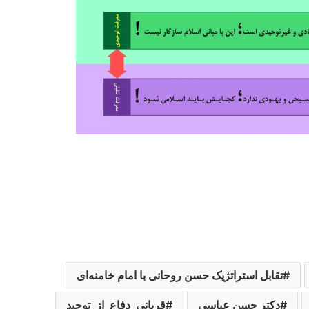
تقابل استراتژیک حسن روحانی با امام خامنه‌ای
دکتر حسن عباسی
قربانی_دفاع_از_توحید