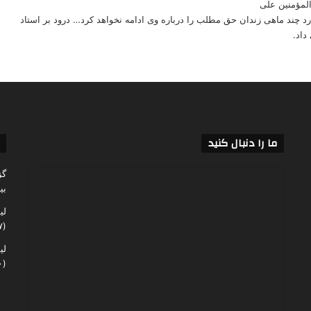
لمؤمنین علی
د چند ماهی زندان حق مطلب را درباره وی ادامه نخواهد کرد… درود بر استاد
داد.
ما را دنبال کنید
گز
بی
لی
(۶۰,۱۳۷)
لی
(۴۸,۰۶۰)