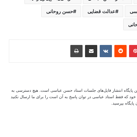
سی
عدالت قضایی
حسن روحانی
انی
ر
‫پین‌ترست
‫رددیت
‫VKontakte
اشتراک گذاری از طریق ایمیل
چاپ
این پایگاه انتشار فایل‌های جلسات استاد حسن عباسی است. هیچ دسترسی به
ود که فقط استاد عباسی در توان پاسخ به آن است را برای ما ارسال نکنید
پایگاه بپرسید.