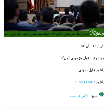
تاریخ :
۱ آبان ۹۷
موضوع :
افول هژمونی آمریکا
دانلود فایل صوتی:
دانلود :
Direct Link
منبع :
دکتر عباسی