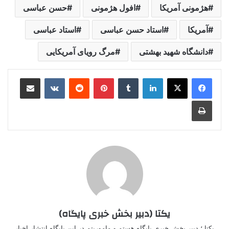
هژمونی آمریکا
افول هژمونی
حسن عباسی
آمریکا
استاد حسن عباسی
استاد عباسی
دانشگاه شهید بهشتی
مرگ رویای آمریکایی
لینکدین
‫تامبلر
‫پین‌ترست
‫رددیت
‫VKontakte
اشتراک گذاری از طریق ایمیل
چاپ
یکتا (دبیر بخش خبری پایگاه)
یکتا ؛ دبیر بخش خبری پایگاه هستم و ماموریتم در این پایگاه انتشار اخبار