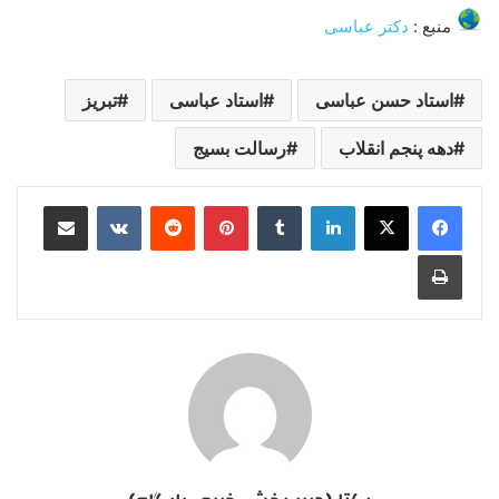
منبع :
دکتر عباسی
استاد حسن عباسی
استاد عباسی
تبریز
دهه پنجم انقلاب
رسالت بسیج
لینکدین
‫تامبلر
‫پین‌ترست
‫رددیت
‫VKontakte
اشتراک گذاری از طریق ایمیل
چاپ