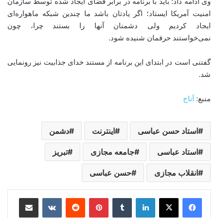
وی ادامه داد: باید با برنامه در برابر فضای ایجاد شده توسط سازمان
امنیت آمریکا ایستاد؛ اگر یادتان باشد ما چندین شبکه ماهواره‌ای
ایجاد کردیم ولی دشمنان آنها را بستند چرا، چون
نمی‌خواستند حرفمان شنیده شود.
گفتنی است در ابتدای این برنامه از مستند خدای جذابیت نیز رونمایی
شد.
منبع:
آناج
استاد حسن عباسی
اینترنت
دشمن
استاد عباسی
جامعه مجازی
تبریز
انقلاب مجازی
حسن عباسی
لینکدین
‫تامبلر
‫پین‌ترست
‫رددیت
‫VKontakte
اشتراک گذاری از طریق ایمیل