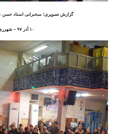
گزارش تصویری؛ سخنرانی استاد حسن عب
۱۰ آذر ۹۷ – شهرری، مسجدصاحب الزمان(عج)