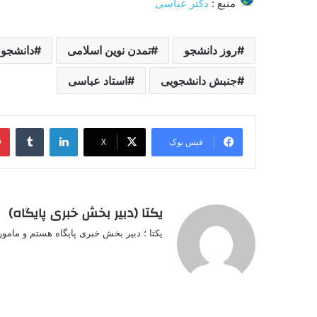
منبع :
دکتر عباسی
روز دانشجو
تمدن نوین اسلامی
دانشجو
جنبش دانشجویی
استاد عباسی
لینکدین
‫تامبل
فیس بوک
X
یکتا (دبیر بخش خبری پایگاه)
یکتا ؛ دبیر بخش خبری پایگاه هستم و مامو