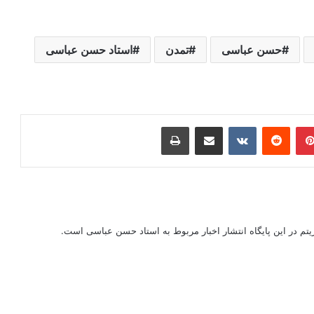
حسن عباسی
تمدن
استاد حسن عباسی
ر
‫پین‌ترست
‫رددیت
‫VKontakte
اشتراک گذاری از طریق ایمیل
چاپ
ریتم در این پایگاه انتشار اخبار مربوط به استاد حسن عباسی است.