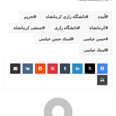
آینده
دانشگاه رازی کرمانشاه
تحریم
کرمانشاه
دانشگاه رازی
صنعتی کرمانشاه
حسن عباسی
استاد حسن عباسی
استاد عباسی
لینکدین
‫تامبلر
‫پین‌ترست
‫رددیت
‫VKontakte
اشتراک گذاری از طریق ایمیل
چاپ