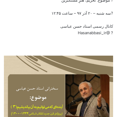
? موضوع: تحریم، هنرِ مستکبرین
?سه شنبه – ۲۰ آذر ۹۷ – ساعت ۱۲:۴۵
کانال رسمی استاد حسن عباسی
? @Hasanabbasi_ir