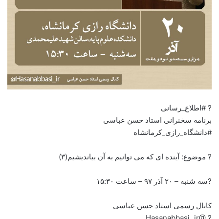
? #اطلاع_رسانی
برنامه سخنرانی استاد حسن عباسی
#دانشگاه_رازی_کرمانشاه
? موضوع: آینده ای که می توانیم به آن بیاندیشیم(۳)
?سه شنبه – ۲۰ آذر ۹۷ – ساعت ۱۵:۳۰
کانال رسمی استاد حسن عباسی
? @Hasanabbasi_ir