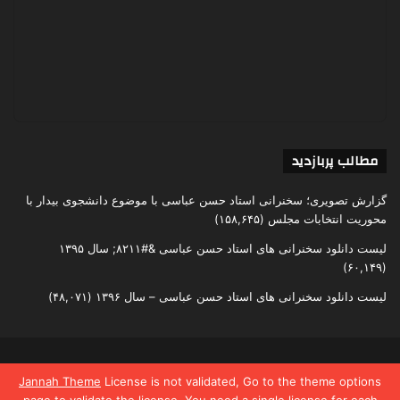
مطالب پربازدید
گزارش تصویری؛ سخنرانی استاد حسن عباسی با موضوع دانشجوی بیدار با
محوریت انتخابات مجلس
(۱۵۸,۶۴۵)
لیست دانلود سخنرانی های استاد حسن عباسی &#۸۲۱۱; سال ۱۳۹۵
(۶۰,۱۴۹)
لیست دانلود سخنرانی های استاد حسن عباسی – سال ۱۳۹۶
(۴۸,۰۷۱)
تمامی حقوق متعلق به اندیشکده یقین است
Jannah Theme
License is not validated, Go to the theme options