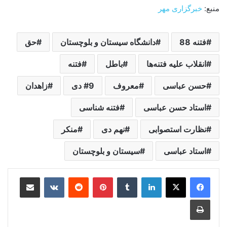
منبع:
خبرگزاری مهر
فتنه 88
دانشگاه سیستان و بلوچستان
حق
انقلاب علیه فتنه‌ها
باطل
فتنه
حسن عباسی
معروف
9 دی
زاهدان
استاد حسن عباسی
فتنه شناسی
نظارت استصوابی
نهم دی
منکر
استاد عباسی
سیستان و بلوچستان
لینکدین
‫تامبلر
‫پین‌ترست
‫رددیت
‫VKontakte
اشتراک گذاری از طریق ایمیل
چاپ