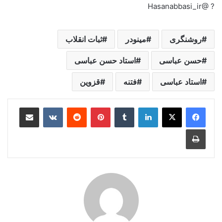
? @Hasanabbasi_ir
روشنگری
مینودر
ثبات انقلاب
حسن عباسی
استاد حسن عباسی
استاد عباسی
فتنه
قزوین
لینکدین
‫تامبلر
‫پین‌ترست
‫رددیت
‫VKontakte
اشتراک گذاری از طریق ایمیل
چاپ