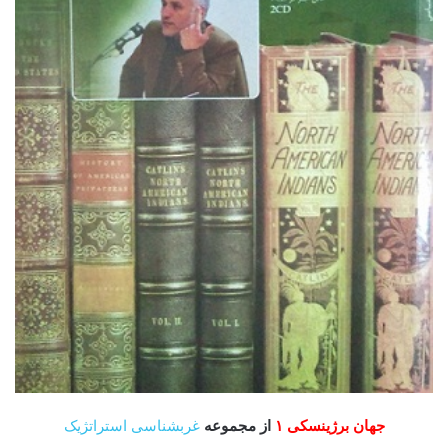
جهان برژینسکی ۱
از مجموعه
غرب­شناسی استراتژیک