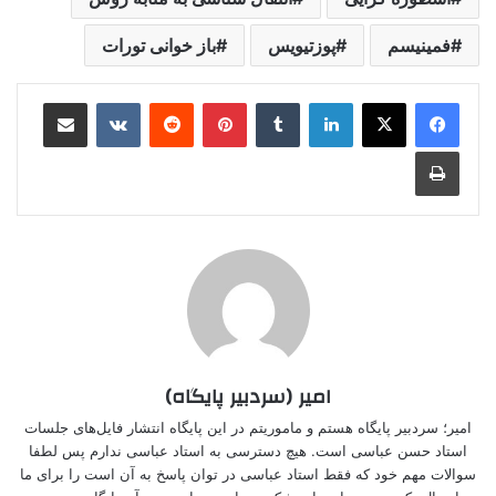
فمینیسم
پوزتیویس
باز خوانی تورات
لینکدین
‫تامبلر
‫پین‌ترست
‫رددیت
‫VKontakte
اشتراک گذاری از طریق ایمیل
چاپ
امیر (سردبیر پایگاه)
امیر؛ سردبیر پایگاه هستم و ماموریتم در این پایگاه انتشار فایل‌های جلسات
استاد حسن عباسی است. هیچ دسترسی به استاد عباسی ندارم پس لطفا
سوالات مهم خود که فقط استاد عباسی در توان پاسخ به آن است را برای ما