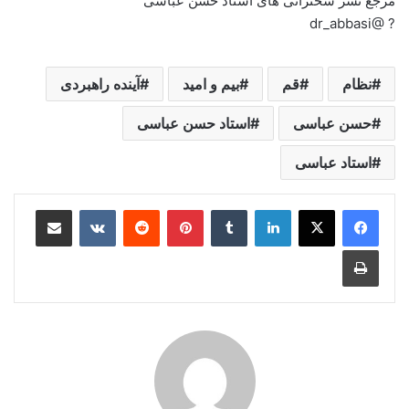
مرجع نشر سخنرانی های استاد حسن عباسی
? @dr_abbasi
نظام
قم
بیم و امید
آینده راهبردی
حسن عباسی
استاد حسن عباسی
استاد عباسی
لینکدین
‫تامبلر
‫پین‌ترست
‫رددیت
‫VKontakte
اشتراک گذاری از طریق ایمیل
چاپ