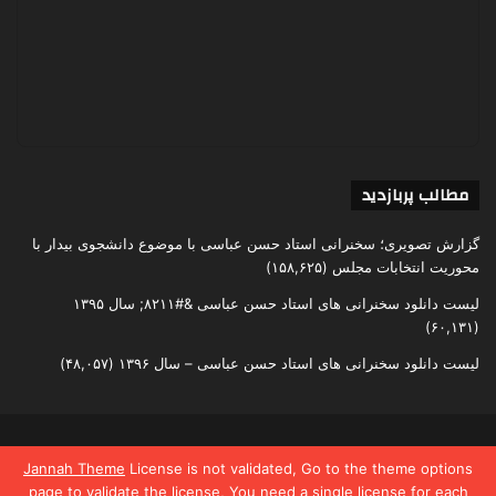
مطالب پربازدید
گزارش تصویری؛ سخنرانی استاد حسن عباسی با موضوع دانشجوی بیدار با
محوریت انتخابات مجلس
(۱۵۸,۶۲۵)
لیست دانلود سخنرانی های استاد حسن عباسی &#۸۲۱۱; سال ۱۳۹۵
(۶۰,۱۳۱)
لیست دانلود سخنرانی های استاد حسن عباسی – سال ۱۳۹۶
(۴۸,۰۵۷)
تمامی حقوق متعلق به اندیشکده یقین است
Jannah Theme
License is not validated, Go to the theme options
page to validate the license, You need a single license for each