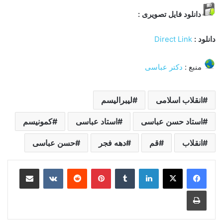
دانلود فایل تصویری :
دانلود :
Direct Link
منبع :
دکتر عباسی
انقلاب اسلامی
لیبرالیسم
استاد حسن عباسی
استاد عباسی
کمونیسم
انقلاب
قم
دهه فجر
حسن عباسی
لینکدین
‫تامبلر
‫پین‌ترست
‫رددیت
‫VKontakte
اشتراک گذاری از طریق ایمیل
چاپ