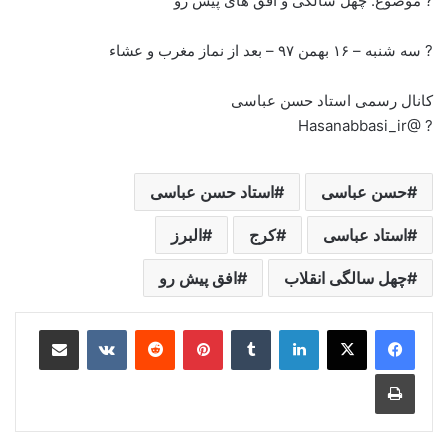
? موضوع: چهل سالگی و افق های پیش رو
? سه شنبه – ۱۶ بهمن ۹۷ – بعد از نماز مغرب و عشاء
کانال رسمی استاد حسن عباسی
? @Hasanabbasi_ir
حسن عباسی
استاد حسن عباسی
استاد عباسی
کرج
البرز
چهل سالگی انقلاب
افق پیش رو
لینکدین
‫تامبلر
‫پین‌ترست
‫رددیت
‫VKontakte
اشتراک گذاری از طریق ایمیل
چاپ