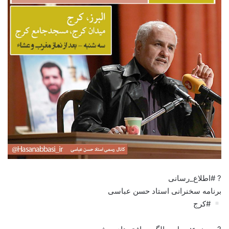
? #اطلاع_رسانی
برنامه سخنرانی استاد حسن عباسی
#کرج