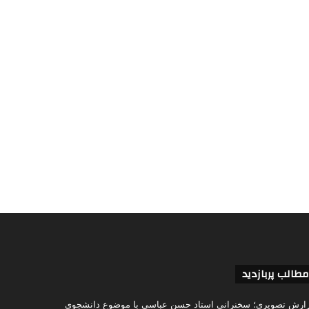
مطالب پربازدید
ارش تصویری؛ سخنرانی استاد حسن عباسی با موضوع دانشجوی