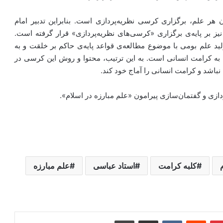
ن هر علم، برگزاری کرسی نظریه‌پردازی است. بنابراین تدبیر امام
نیز بر پایه‌ی برگزاری «کرسی‌های نظریه‌پردازی» قرار گرفته است.
د علم بومی با موضوع مطالعه‌ی قواعد پایه‌ی حاکم بر خلقت و به
ل به کرامت انسانی است. به این ترتیب، محتوا و روش این کرسی در
نباشد و کرامت انسانی را آماج خود کند.
زی و گفتمان‌سازی پیرامون «علم مبارزه در اسلام».
کلبه کرامت
استاد عباسی
علم مبارزه
ر
‫پین‌ترست
‫رددیت
‫VKontakte
اشتراک گذاری از طریق ایمیل
چاپ