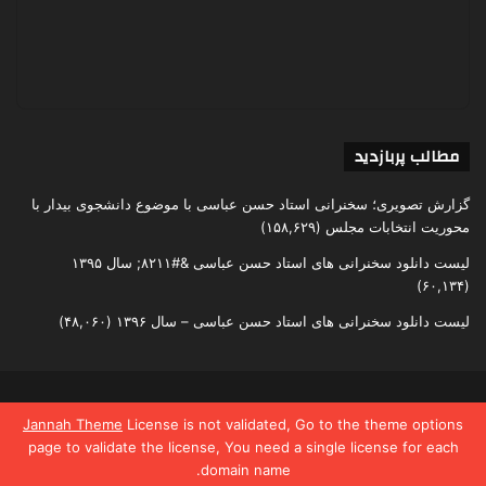
مطالب پربازدید
گزارش تصویری؛ سخنرانی استاد حسن عباسی با موضوع دانشجوی بیدار با
محوریت انتخابات مجلس
(۱۵۸,۶۲۹)
لیست دانلود سخنرانی های استاد حسن عباسی &#۸۲۱۱; سال ۱۳۹۵
(۶۰,۱۳۴)
لیست دانلود سخنرانی های استاد حسن عباسی – سال ۱۳۹۶
(۴۸,۰۶۰)
تمامی حقوق متعلق به اندیشکده یقین است
Jannah Theme
License is not validated, Go to the theme options
page to validate the license, You need a single license for each
domain name.