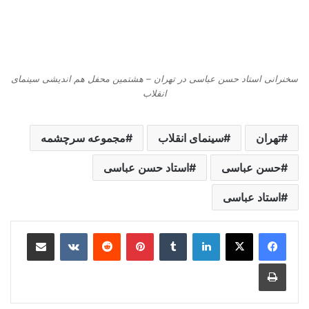
سخنرانی استاد حسن عباسی در تهران – هشتمین محفل هم اندیشی سینمای
انقلاب
تهران
سینمای انقلاب
مجموعه سرچشمه
حسن عباسی
استاد حسن عباسی
استاد عباسی
لینکدین
‫تامبلر
‫پین‌ترست
‫رددیت
‫VKontakte
اشتراک گذاری از طریق ایمیل
چاپ