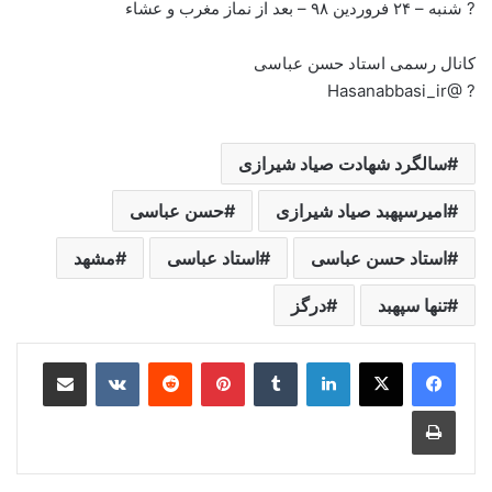
? شنبه – ۲۴ فروردین ۹۸ – بعد از نماز مغرب و عشاء
کانال رسمی استاد حسن عباسی
? @Hasanabbasi_ir
سالگرد شهادت صیاد شیرازی
امیرسپهبد صیاد شیرازی
حسن عباسی
استاد حسن عباسی
استاد عباسی
مشهد
تنها سپهبد
درگز
لینکدین
‫تامبلر
‫پین‌ترست
‫رددیت
‫VKontakte
اشتراک گذاری از طریق ایمیل
چاپ