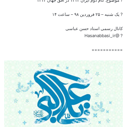
? موضوع: گام دوم ایران ۱۴۱۴ در افق جهان ۱۴۱۴
? یک شنبه – ۲۵ فروردین ۹۸ – ساعت ۱۴
کانال رسمی استاد حسن عباسی
? @Hasanabbasi_ir
===========