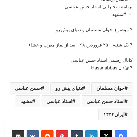
برنامه سخنرانی استاد حسن عباسی
#مشهد
? موضوع: جوان مسلمان و دنیای پیش رو
? یک شنبه – ۲۵ فروردین ۹۸ – بعد از نماز مغرب و عشاء
کانال رسمی استاد حسن عباسی
? @Hasanabbasi_ir
جوان مسلمان
دنیای پیش رو
حسن عباسی
استاد حسن عباسی
استاد عباسی
مشهد
ایران۱۴۴۴
لینکدین
‫تامبلر
‫پین‌ترست
‫رددیت
‫VKontakte
اشتراک گذاری از طریق ایمیل