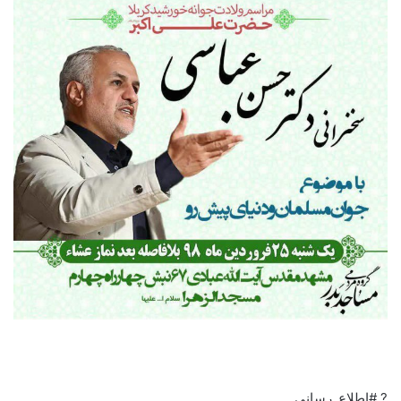
? #اطلاع_رسانی