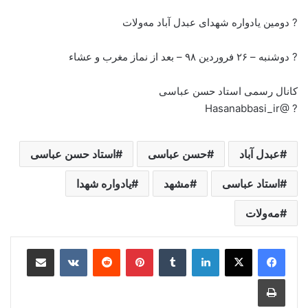
? دومین یادواره شهدای عبدل آباد مه‌ولات
? دوشنبه – ۲۶ فروردین ۹۸ – بعد از نماز مغرب و عشاء
کانال رسمی استاد حسن عباسی
? @Hasanabbasi_ir
عبدل آباد
حسن عباسی
استاد حسن عباسی
استاد عباسی
مشهد
یادواره شهدا
مه‌ولات
لینکدین
‫تامبلر
‫پین‌ترست
‫رددیت
‫VKontakte
اشتراک گذاری از طریق ایمیل
چاپ