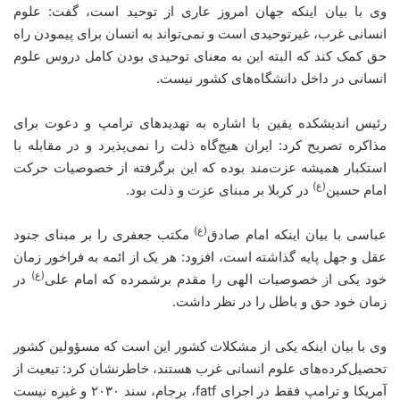
وی با بیان اینکه جهان امروز عاری از توحید است، گفت: علوم
انسانی غرب، غیرتوحیدی است و نمی‌تواند به انسان برای پیمودن راه
حق کمک کند که البته این به معنای توحیدی بودن کامل دروس علوم
انسانی در داخل دانشگاه‌های کشور نیست.
رئیس اندیشکده یقین با اشاره به تهدیدهای ترامپ و دعوت برای
مذاکره تصریح کرد: ایران هیچ‌گاه ذلت را نمی‌پذیرد و در مقابله با
استکبار همیشه عزت‌مند بوده که این برگرفته از خصوصیات حرکت
(ع)
امام حسین
در کربلا بر مبنای عزت و ذلت بود.
(ع)
عباسی با بیان اینکه امام صادق
مکتب جعفری را بر مبنای جنود
عقل و جهل پایه گذاشته است، افزود: هر ‌یک از ائمه به فراخور زمان
(ع)
خود یکی از خصوصیات الهی را مقدم برشمرده که امام علی
در
زمان خود حق و باطل را در نظر داشت.
وی با بیان اینکه یکی از مشکلات کشور این است که مسؤولین کشور
تحصیل‌کرده‌های علوم انسانی غرب هستند، خاطرنشان کرد: تبعیت از
آمریکا و ترامپ‌ فقط در اجرای fatf، برجام، سند ۲۰۳۰ و غیره نیست