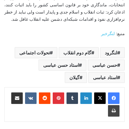
انتخابات، ماندگاری خود بر قانون اساسی کشور را باید اثبات کنند،
اذعان کرد: ثبات انقلاب و اسلام جدی و پایدار است ولی نباید از خطر
نرم‌افزاری نفوذ و اقدامات شبکه‌ای دشمن علیه انقلاب غافل شد.
منبع:
لنگرخبر
لنگرود
گام دوم انقلاب
تحولات اجتماعی
حسن عباسی
استاد حسن عباسی
استاد عباسی
گیلان
لینکدین
‫تامبلر
‫پین‌ترست
‫رددیت
‫VKontakte
اشتراک گذاری از طریق ایمیل
چاپ