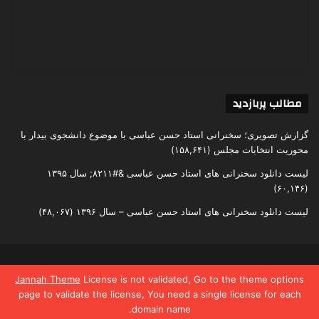
مطالب پربازدید
گزارش تصویری؛ سخنرانی استاد حسن عباسی با موضوع دانشجوی بیدار با
محوریت انتخابات مجلس
(۱۵۸,۶۴۱)
لیست دانلود سخنرانی های استاد حسن عباسی &#۸۲۱۱; سال ۱۳۹۵
(۶۰,۱۴۶)
لیست دانلود سخنرانی های استاد حسن عباسی – سال ۱۳۹۶
(۴۸,۰۶۷)
تمامی حقوق متعلق به اندیشکده یقین است
Jannah Theme
License is not validated, Go to the theme options
page to validate the license, You need a single license for each
domain name.