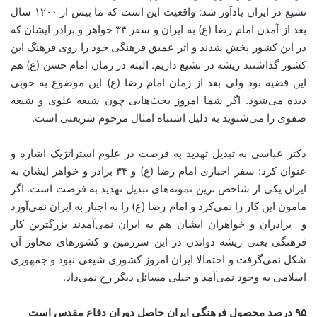
تشیع در ایران یادآور شد: واقعیت این است که ما بیش از ۱۲۰۰ سال
بعد از آمدن امام رضا (ع) به ایران و سفر ۳۴ خواهر و برادر ایشان که
در این کشور پخش شدند و اثر عمیق فرهنگی خود را روی فرهنگ این
کشور گذاشتند ریشه در تشیع داریم. البته در زمان امام حسن (ع) هم
این قضیه بود ولی بعد از زمان امام رضا (ع) این موضوع به خوبی
دیده می‌شود. اگر شما امروز بحث‌هایی چون شیعه علوی و شیعه
صفوی را می‌شنوید به دلیل اشتباه امثال مرحوم شریعتی است.
دکتر عباسی به تبدیل تهدید به فرصت در علوم استراتژیک اشاره و
عنوان کرد: سفر اجباری امام رضا (ع) و ۳۴ برادر و خواهر ایشان به
ایران یکی از شاخص ترین نمونه‌های تبدیل تهدید به فرصت است. اگر
مامون این کار را نمی‌کرد و امام رضا (ع) را به اجبار به ایران نمی‌آورد
و برادران و خواهران ایشان هم به ایران نمی‌آمدند بزرگترین کار
فرهنگی یعنی ریشه دواندن در این سرزمین و کشورهای مجاور آن
شکل نمی‌گرفت و احتمالا ایران امروز کشوری شیعی نبود و جمهوری
اسلامی به وجود نمی‌آمد و خیلی مسائل دیگر رخ نمی‌داد.
۹۵ درصد محصول فرهنگی ایران حاصل دوران دفاع مقدس است