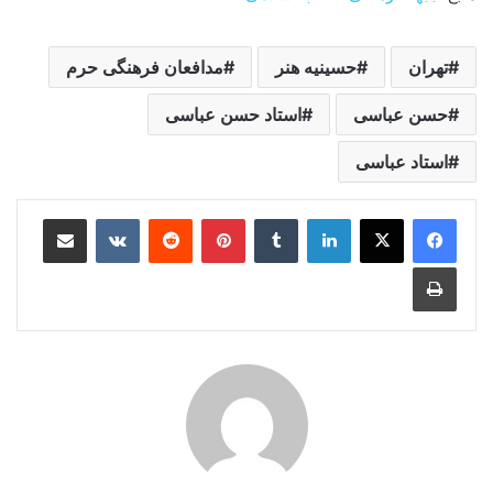
تهران
حسینیه هنر
مدافعان فرهنگی حرم
حسن عباسی
استاد حسن عباسی
استاد عباسی
لینکدین
‫تامبلر
‫پین‌ترست
‫رددیت
‫VKontakte
اشتراک گذاری از طریق ایمیل
چاپ