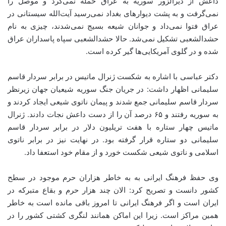
داعش از دیرالزور سوریه به عراق حمله نمی‌کرد و موصل را
نمی‌گرفت و به پشت دیوارهای بغداد نمی‌رسید آیت‌الله سیستانی در
عراق فتوا نمی‌داد و جوانان شیعه بسیج نمی‌شدند، چیزی به نام
حشدالشعبی تشکیل نمی‌شد. حالا حشدالشعبی سپاه پاسداران عراق
شده و در گلوی آمریکایی‌ها گیر کرده است.
دکتر عباسی با اشاره به شکست ژنرال ماتیس در برابر سردار قاسم
سلیمانی اظهار داشت: در جریان جنگ سوریه شیعیان جهان زیرنظر
سردار قاسم سلیمانی جمع شدند و پیمان ناتوی شیعی ایجاد کردند و
به سوریه رفتند و ۶۵ درصد آن را از دست داعش نجات دادند. ژنرال
ماتیس چهار ستاره با هفت تریلیون دلار در برابر سردار قاسم
سلیمانی دو ستاره قرار گرفته بود. در نهایت نیز در برابر ناتوی
اسلامی و ناتوی شیعی شکست خورد و از مقام خود استعفا داد.
وی حفظ فرهنگ ایرانی به به خاطر هزاران حرم موجود در سطح
کشور دانست و تصریح کرد: الان چند هزار حرم و بقاع متبرکه در
ایران است و اگر فرهنگ ایرانی تا امروز باقی مانده است به خاطر
همین مراکز است. زیرا این اماکن همانند لنگری کشتی کشور را در