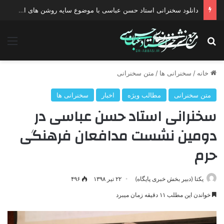
دانلود سخنرانی استاد حسن عباسی با موضوع چهار انتخاب ۱۴۰۰
جستجو برای
منو
خانه
/
سخنرانی ها
/
متن سخنرانی
متن سخنرانی
مطالب ویژه
اخبار
سخنرانی ها
سخنرانی استاد حسن عباسی در
دومین نشست مدافعان فرهنگی
حرم
یکتا (دبیر بخش خبری پایگاه)
۲۲ تیر ۱۳۹۸
۴۹۶
خواندن این مطلب ۱۱ دقیقه زمان میبرد