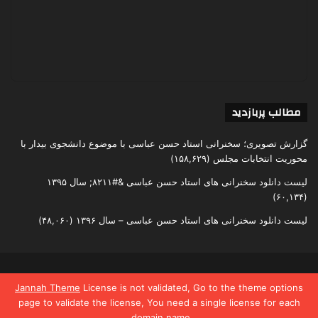
مطالب پربازدید
گزارش تصویری؛ سخنرانی استاد حسن عباسی با موضوع دانشجوی بیدار با
محوریت انتخابات مجلس
(۱۵۸,۶۲۹)
لیست دانلود سخنرانی های استاد حسن عباسی &#۸۲۱۱; سال ۱۳۹۵
(۶۰,۱۳۴)
لیست دانلود سخنرانی های استاد حسن عباسی – سال ۱۳۹۶
(۴۸,۰۶۰)
تمامی حقوق متعلق به اندیشکده یقین است
Jannah Theme
License is not validated, Go to the theme options
page to validate the license, You need a single license for each
domain name.