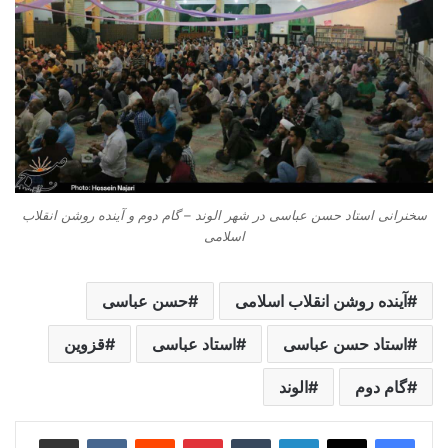
سخنرانی استاد حسن عباسی در شهر الوند – گام دوم و آینده روشن انقلاب
اسلامی
آینده روشن انقلاب اسلامی
حسن عباسی
استاد حسن عباسی
استاد عباسی
قزوین
گام دوم
الوند
لینکدین
‫تامبلر
‫پین‌ترست
‫رددیت
‫VKontakte
اشتراک گذاری از طریق ایمیل