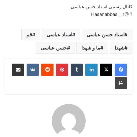
کانال رسمی استاد حسن عباسی
? @Hasanabbasi_ir
استاد حسن عباسی
استاد عباسی
قم
شهدا
ما و شهدا
حسن عباسی
لینکدین
‫تامبلر
‫پین‌ترست
‫رددیت
‫VKontakte
اشتراک گذاری از طریق ایمیل
چاپ