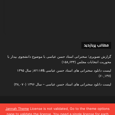
مطالب پربازدید
گزارش تصویری؛ سخنرانی استاد حسن عباسی با موضوع دانشجوی بیدار با
محوریت انتخابات مجلس
(۱۵۸,۶۴۴)
لیست دانلود سخنرانی های استاد حسن عباسی &#۸۲۱۱; سال ۱۳۹۵
(۶۰,۱۴۷)
لیست دانلود سخنرانی های استاد حسن عباسی – سال ۱۳۹۶
(۴۸,۰۷۰)
تمامی حقوق متعلق به اندیشکده یقین است
Jannah Theme
License is not validated, Go to the theme options
page to validate the license, You need a single license for each