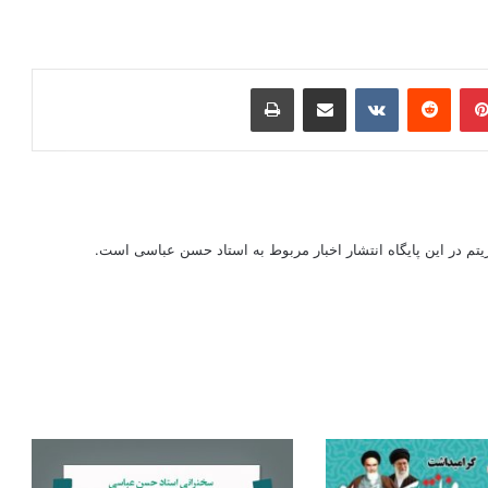
ر
‫پین‌ترست
‫رددیت
‫VKontakte
اشتراک گذاری از طریق ایمیل
چاپ
ریتم در این پایگاه انتشار اخبار مربوط به استاد حسن عباسی است.