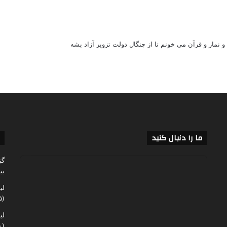
 نماز و قرآن می خونم تا از چنگال دولت تزویر آزاد بشه
ما را دنبال کنید
گز
بی
لی
(۶۰,۱۳۵)
لی
(۴۸,۰۶۰)