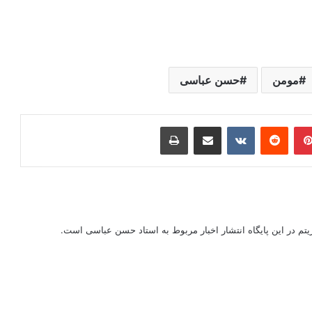
مومن
حسن عباسی
ر
‫پین‌ترست
‫رددیت
‫VKontakte
اشتراک گذاری از طریق ایمیل
چاپ
ریتم در این پایگاه انتشار اخبار مربوط به استاد حسن عباسی است.