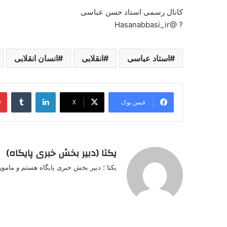
کانال رسمی استاد حسن عباسی
? @Hasanabbasi_ir
استاد عباسی
انقلابی
انسان انقلابی
لینکدین
‫تامبل
فیس بوک
X
یکتا (دبیر بخش خبری پایگاه)
یکتا ؛ دبیر بخش خبری پایگاه هستم و مامو