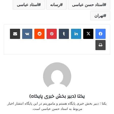
استاد حسن عباسی
رسانه
استاد عباسی
تهران
لینکدین
‫تامبلر
‫پین‌ترست
‫رددیت
‫VKontakte
اشتراک گذاری از طریق ایمیل
چاپ
یکتا (دبیر بخش خبری پایگاه)
یکتا ؛ دبیر بخش خبری پایگاه هستم و ماموریتم در این پایگاه انتشار اخبار
مربوط به استاد حسن عباسی است.