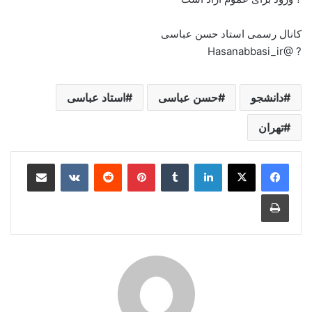
کانال رسمی استاد حسن عباسی
? @Hasanabbasi_ir
دانشجو
حسن عباسی
استاد عباسی
تهران
لینکدین
‫تامبلر
‫پین‌ترست
‫رددیت
‫VKontakte
اشتراک گذاری از طریق ایمیل
چاپ