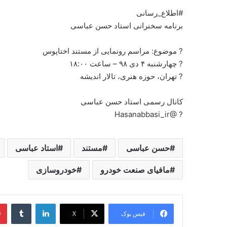
#اطلاع_رسانی
برنامه سخنرانی استاد حسن عباسی
? موضوع: مراسم رونمایی از مستند اختاپوس
? چهارشنبه ۴ دی ۹۸ – ساعت ۱۸:۰۰
? تهران، حوزه هنری، تالار اندیشه
کانال رسمی استاد حسن عباسی
? @Hasanabbasi_ir
حسن عباسی
مستند
استاد عباسی
مافیای صنعت خودرو
خودروسازی
لینکدین
‫تامبل
فیس بوک
X