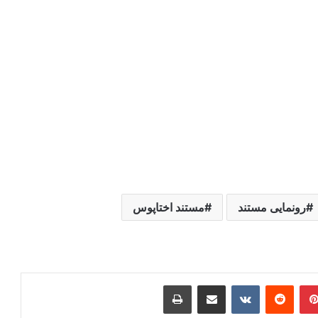
رونمایی مستند
مستند اختاپوس
ر
‫پین‌ترست
‫رددیت
‫VKontakte
اشتراک گذاری از طریق ایمیل
چاپ