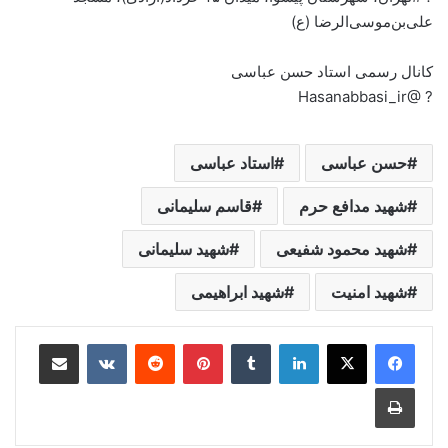
علی‌بن‌موسی‌الرضا (ع)
کانال رسمی استاد حسن عباسی
? @Hasanabbasi_ir
حسن عباسی
استاد عباسی
شهید مدافع حرم
قاسم سلیمانی
شهید محمود شفیعی
شهید سلیمانی
شهید امنیت
شهید ابراهیمی
لینکدین
‫تامبلر
‫پین‌ترست
‫رددیت
‫VKontakte
اشتراک گذاری از طریق ایمیل
چاپ