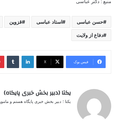
منبع : دکتر عباسی
حسن عباسی
استاد عباسی
قزوین
دفاع از ولایت
لینکدین
‫تامبل
فیس بوک
X
یکتا (دبیر بخش خبری پایگاه)
یکتا ؛ دبیر بخش خبری پایگاه هستم و مامو