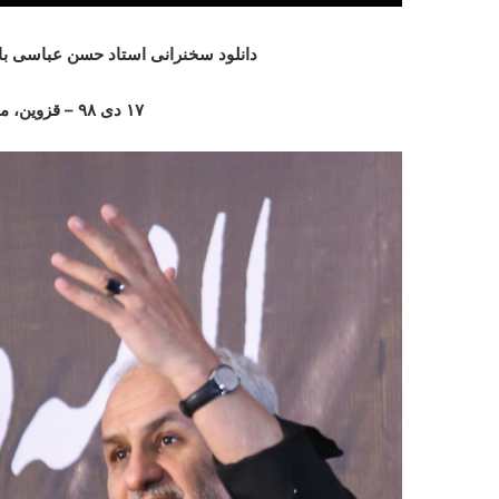
دانلود سخنرانی استاد حسن عباسی با
۱۷ دی ۹۸ – قزوین، مینودر، مسجد مسلم‌بن‌عقیل