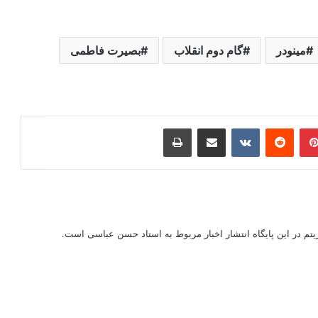
مینودر
گام دوم انقلاب
بصیرت فاطمی
ر
‫پین‌ترست
‫رددیت
‫VKontakte
اشتراک گذاری از طریق ایمیل
چاپ
ریتم در این پایگاه انتشار اخبار مربوط به استاد حسن عباسی است.