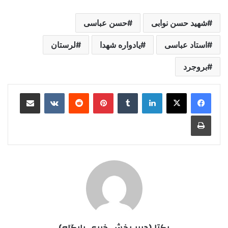
شهید حسن نوابی
حسن عباسی
استاد عباسی
یادواره شهدا
لرستان
بروجرد
لینکدین
‫تامبلر
‫پین‌ترست
‫رددیت
‫VKontakte
اشتراک گذاری از طریق ایمیل
چاپ