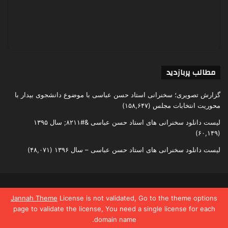
مطالب پربازدید
گزارش تصویری؛ سخنرانی استاد حسن عباسی با موضوع دانشجوی بیدار با
محوریت انتخابات مجلس
(۱۵۸,۶۴۷)
لیست دانلود سخنرانی های استاد حسن عباسی &#۸۲۱۱; سال ۱۳۹۵
(۶۰,۱۴۹)
لیست دانلود سخنرانی های استاد حسن عباسی – سال ۱۳۹۶
(۴۸,۰۷۱)
تمامی حقوق متعلق به اندیشکده یقین است
Jannah Theme
License is not validated, Go to the theme options
page to validate the license, You need a single license for each
domain name.