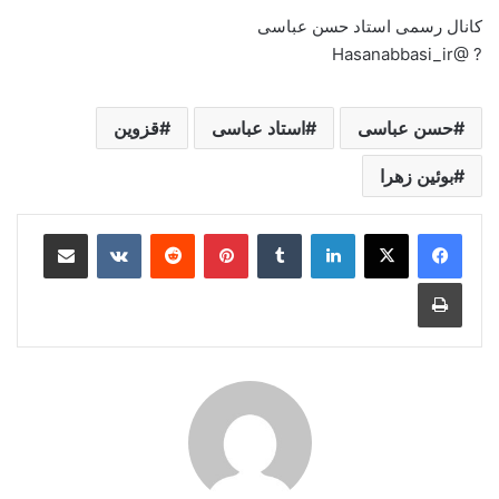
کانال رسمی استاد حسن عباسی
? @Hasanabbasi_ir
حسن عباسی
استاد عباسی
قزوین
بوئین زهرا
لینکدین
‫تامبلر
‫پین‌ترست
‫رددیت
‫VKontakte
اشتراک گذاری از طریق ایمیل
چاپ