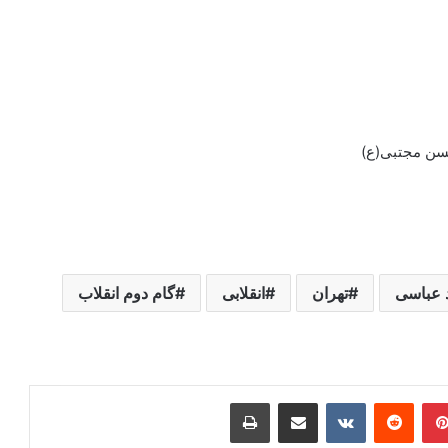
حسن مجتبی(ع)
 عباسی
تهران
انقلابی
گام دوم انقلاب
ر
‫پین‌ترست
‫رددیت
‫VKontakte
اشتراک گذاری از طریق ایمیل
چاپ