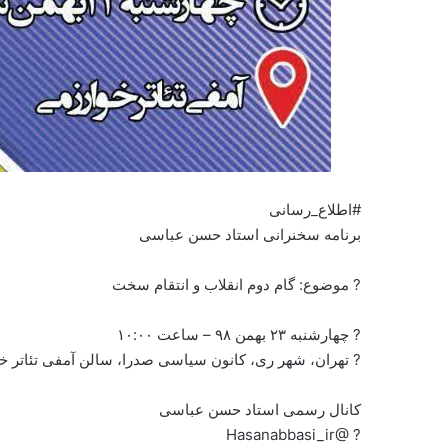
#اطلاع_رسانی
برنامه سخنرانی استاد حسن عباسی
? موضوع: گام دوم انقلاب و انتقام سخت
? چهارشنبه ۲۳ بهمن ۹۸ – ساعت ۱۰:۰۰
? تهران، شهر ری، کانون سیاسی صدرا، سالن آمفی تئاتر خ
کانال رسمی استاد حسن عباسی
? @Hasanabbasi_ir