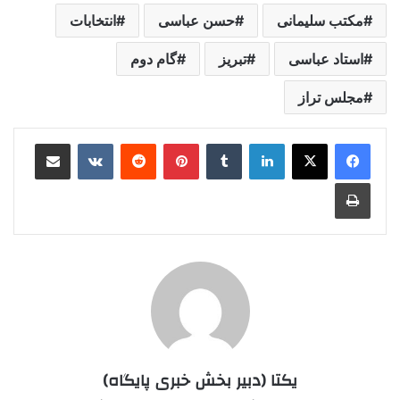
مکتب سلیمانی
حسن عباسی
انتخابات
استاد عباسی
تبریز
گام دوم
مجلس تراز
لینکدین
‫تامبلر
‫پین‌ترست
‫رددیت
‫VKontakte
اشتراک گذاری از طریق ایمیل
چاپ
یکتا (دبیر بخش خبری پایگاه)