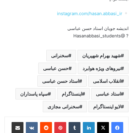
instagram.com/hasan.abbasi_ir
اندیشه جویان استاد حسن عباسی
? @Hasanabbasi_students
شهید بهرام شهپریان
سخنرانی
نیروهای ویژه هوابرد
حسن عباسی
انقلاب اسلامی
استاد حسن عباسی
استاد عباسی
اینستاگرام
سپاه پاسداران
لایو اینستاگرام
سخنرانی مجازی
لینکدین
‫تامبلر
‫پین‌ترست
‫رددیت
‫VKontakte
اشتراک گذاری از طریق ایمیل