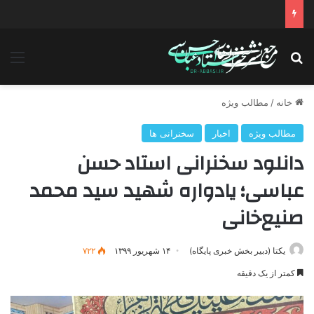
دانلود سخنرانی استاد حسن عباسی با موضوع چهار انتخاب ۱۴۰۰
جستجو برای
منو
خانه
/
مطالب ویژه
مطالب ویژه
اخبار
سخنرانی ها
دانلود سخنرانی استاد حسن
عباسی؛ یادواره شهید سید محمد
صنیع‌خانی
یکتا (دبیر بخش خبری پایگاه)
۱۴ شهریور ۱۳۹۹
۷۲۲
کمتر از یک دقیقه