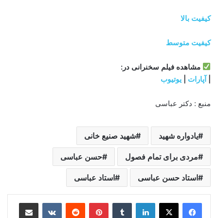
کیفیت بالا
کیفیت متوسط
مشاهده‌ فیلم سخنرانی در:
|
آپارات
|
یوتیوب
منبع : دکتر عباسی
یادواره شهید
شهید صنیع خانی
مردی برای تمام فصول
حسن عباسی
استاد حسن عباسی
استاد عباسی
لینکدین
‫تامبلر
‫پین‌ترست
‫رددیت
‫VKontakte
اشتراک گذاری از طریق ایمیل