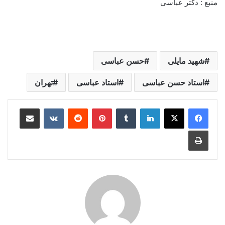
منبع : دکتر عباسی
شهید مایلی
حسن عباسی
استاد حسن عباسی
استاد عباسی
تهران
لینکدین
‫تامبلر
‫پین‌ترست
‫رددیت
‫VKontakte
اشتراک گذاری از طریق ایمیل
چاپ