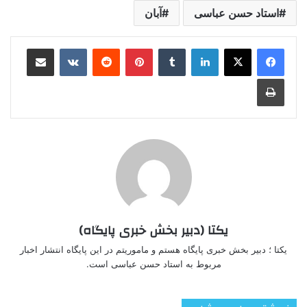
استاد حسن عباسی
آبان
لینکدین
‫تامبلر
‫پین‌ترست
‫رددیت
‫VKontakte
اشتراک گذاری از طریق ایمیل
چاپ
یکتا (دبیر بخش خبری پایگاه)
یکتا ؛ دبیر بخش خبری پایگاه هستم و ماموریتم در این پایگاه انتشار اخبار
مربوط به استاد حسن عباسی است.