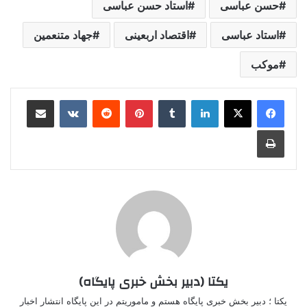
حسن عباسی
استاد حسن عباسی
استاد عباسی
اقتصاد اربعینی
جهاد متنعمین
موکب
لینکدین
‫تامبلر
‫پین‌ترست
‫رددیت
‫VKontakte
اشتراک گذاری از طریق ایمیل
چاپ
یکتا (دبیر بخش خبری پایگاه)
یکتا ؛ دبیر بخش خبری پایگاه هستم و ماموریتم در این پایگاه انتشار اخبار