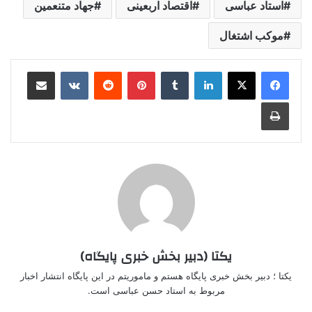
استاد عباسی
اقتصاد اربعینی
جهاد متنعمین
موکب اشتغال
لینکدین
‫تامبلر
‫پین‌ترست
‫رددیت
‫VKontakte
اشتراک گذاری از طریق ایمیل
چاپ
یکتا (دبیر بخش خبری پایگاه)
یکتا ؛ دبیر بخش خبری پایگاه هستم و ماموریتم در این پایگاه انتشار اخبار
مربوط به استاد حسن عباسی است.