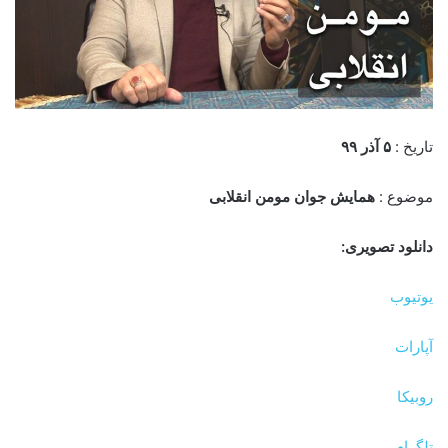
تاریخ :
۵ آذر
۹
۹
موضوع :
همایش جوان مومن انقلابی
دانلود تصویری:
یوتیوب
آپارات
روبیکا
تلگرام