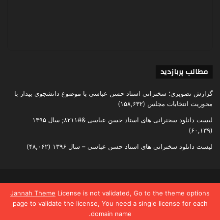
مطالب پربازدید
گزارش تصویری؛ سخنرانی استاد حسن عباسی با موضوع دانشجوی بیدار با
محوریت انتخابات مجلس
(۱۵۸,۶۳۲)
لیست دانلود سخنرانی های استاد حسن عباسی &#۸۲۱۱; سال ۱۳۹۵
(۶۰,۱۳۹)
لیست دانلود سخنرانی های استاد حسن عباسی – سال ۱۳۹۶
(۴۸,۰۶۲)
تمامی حقوق متعلق به اندیشکده یقین است
Jannah Theme
License is not validated, Go to the theme options
page to validate the license, You need a single license for each
domain name.