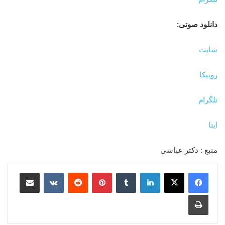
دانلود صوتی:
سایت
روبیکا
تلگرام
ایتا
منبع : دکتر عباسی
لینکدین
‫تامبلر
‫پین‌ترست
‫رددیت
‫VKontakte
اشتراک گذاری از طریق ایمیل
چاپ