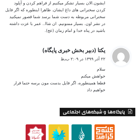
ایشون.الان بسیار تشکر میکنیم از فراهم کردن و آپلود
کردن سخنرانی های داغ ایشان. ظاهرا اینطوره که اگر فایل
سخنرانی مربوطه به دست شما برسد شما قصور نمیکنید
در نشر اون. بسیار ممنونیم. ان شاا.. عمر با عزت داشته
باشید در پناه خدا و امام زمان (عج).
گ
یکتا (دبیر بخش خبری پایگاه)
ف
۲۲ آذر ۱۳۹۹ در ۲:۰۹ ب٫ظ
ت
سلام
:
خواهش میکنم
قطعا همینطوره، اگر فایل بدست مون برسه حتما قرار
خواهیم داد
پایگاه‌ها و شبکه‌های اجتماعی