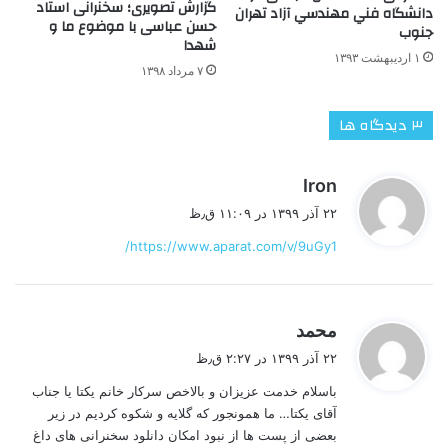
گزارش تصویری؛ سخنرانی استاد
دانشگاه فني مهندسي آزاد تهران
حسن عباسی با موضوع ما و
جنوب
شهدا
۱ اردیبهشت ۱۳۹۳
۷ مرداد ۱۳۹۸
‫۳ دیدگاه ها
گ
Iron
ف
۲۲ آذر ۱۳۹۹ در ۱۱:۰۹ ق٫ظ
ت
https://www.aparat.com/v/9uGy1/
:
گ
محمد
ف
۲۲ آذر ۱۳۹۹ در ۲:۲۷ ق٫ظ
ت
باسلام خدمت عزیزان و بالاخص سرکار خانم یکتا یا جناب
:
آقای یکتا… ما همونجور که گلایه و شکوه کردیم در زیر
بعضی از پست ها از نبود امکان دانلود سخنرانی های داغ