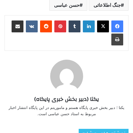
جنگ اطلاعاتی
حسن عباسی
لینکدین
‫تامبلر
‫پین‌ترست
‫رددیت
‫VKontakte
اشتراک گذاری از طریق ایمیل
چاپ
یکتا (دبیر بخش خبری پایگاه)
یکتا ؛ دبیر بخش خبری پایگاه هستم و ماموریتم در این پایگاه انتشار اخبار
مربوط به استاد حسن عباسی است.