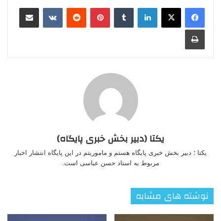
لینکدین
‫تامبلر
‫پین‌ترست
‫رددیت
‫VKontakte
اشتراک گذاری از طریق ایمیل
چاپ
یکتا (دبیر بخش خبری پایگاه)
یکتا ؛ دبیر بخش خبری پایگاه هستم و ماموریتم در این پایگاه انتشار اخبار
مربوط به استاد حسن عباسی است.
نوشته های مشابه